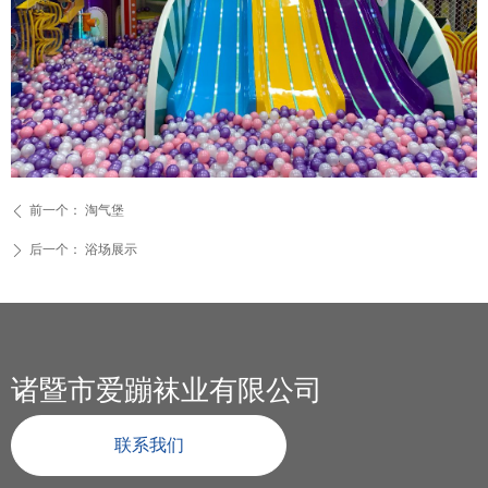
前一个：
淘气堡
ꄴ
后一个：
浴场展示
ꄲ
诸暨市爱蹦袜业有限公司
联系我们