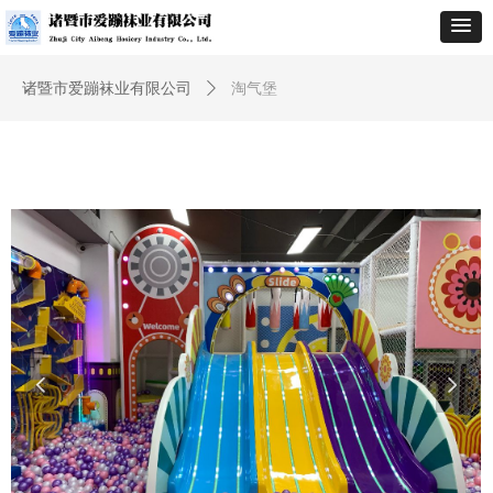
诸暨市爱蹦袜业有限公司
ꄲ
淘气堡
넳
넲